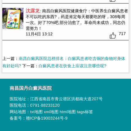
沈露龙
: 南昌白癜风医院健康食疗：中医养生白癜风患者
不可以吃的东西?
，药是肯定每天都要吃的呀，308每周
一次。好了70%吧,部分治愈了。革命尚未成功，同志仍
需努力！
717
11月4日 13:12
上一篇：
南昌白癜风医院总榜排名：白癜风患者吃含铜的食物对身体
有好处吗?
下一篇：
白癜风患者在饮食上应该注意哪些呢?
南昌国丹白癜风医院
医院地址：
江西省南昌市青云谱区洪都南大道207号
医院电话：
0791-88233120
网站地图：
txt地图
xml地图
html地图
tags标签
备案号：
赣ICP备19003244号-9