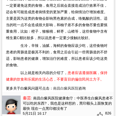
一定要避免这类的食物，食用之后就会直接造成治疗效果不佳，
还会有可能造成患者病情变的更加严重，给病情治疗增加难度。
主要是因为这类的食物会影响黑色素的合成，络氨酸的活性。适
当的吃一点不会造成很大影响，和柚子差不多的食物尽量也要慎
重食用，比如：橙子，猕猴桃，鲜枣，山楂等，这些食物中含有
维生素C都比较多，所以说患者一定要少接触比较好。
生冷，辛辣，油腻，海鲜的食物应该少吃，这些食物对
患者的胃肠道是极其不利的，食用之后会引起一些胃肠道的不舒
适，影响患者的健康，增加治疗的难度，所以患者应该少吃这类
的食物。
以上就是相关内容的介绍了，
患者应该遵循医嘱，保持
健康的饮食和乐观的生活心态，不要盲目的偏信民间土方子。
更多关于白癜风问题可点击：
南昌白癜风医院
咨询
秦芸
: 南昌白癜风医院健康食疗：中医养生白癜风患者不
可以吃的东西?
，我也是这样想的，黑印额头上面恢复的
最快 现在一点黑印都没有了
826
5月21日 16:17