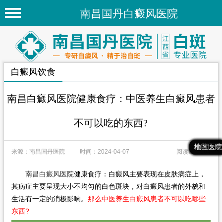
南昌国丹白癜风医院
首页
医院简介
白癜风饮食
医院新闻
专家团队
南昌白癜风医院健康食疗：中医养生白癜风患者
先进技术
不可以吃的东西?
疾病百科
最新文章
热门文章
推荐文章
地区医院
来源：南昌国丹医院
时间：2024-04-07
阅读量：164
白癜风常识
白癜风人群
南昌白癜风医院
健康食疗：白癜风主要表现在皮肤病症上，
其病症主要呈现大小不均匀的白色斑块，对白癜风患者的外貌和
白癜风部位
生活有一定的消极影响。
那么中医养生白癜风患者不可以吃哪些
东西?
地区医院