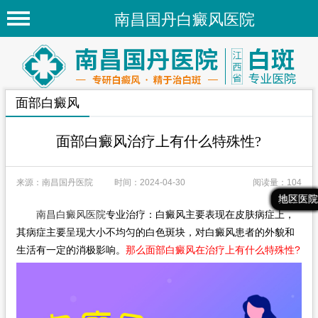
南昌国丹白癜风医院
首页
医院简介
面部白癜风
医院新闻
专家团队
面部白癜风治疗上有什么特殊性?
先进技术
来源：南昌国丹医院
时间：2024-04-30
阅读量：104
疾病百科
最新文章
热门文章
推荐文章
地区医院
南昌白癜风医院
专业治疗：白癜风主要表现在皮肤病症上，
白癜风常识
其病症主要呈现大小不均匀的白色斑块，对白癜风患者的外貌和
白癜风人群
生活有一定的消极影响。
那么面部白癜风在治疗上有什么特殊性?
白癜风部位
地区医院