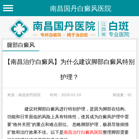
南昌国丹白癜风医院
首页
医院简介
腿部白癜风
医院新闻
专家团队
【南昌治疗白癜风】为什么建议脚部白癜风特别
先进技术
护理？
疾病百科
来源：南昌国丹医院
时间：2026-01-24
阅读量：91
白癜风常识
白癜风人群
建议对脚部白癜风进行特别护理，是因为脚部在结构、
功能和日常面临的风险上具有特殊性，使其成为白癜风护理中需
白癜风部位
要“格外关照”的重点和难点部位。​ 忽略脚部护理，极易导致病情
扩散和治疗效果不佳。以下是
南昌治疗白癜风医院
整理脚部需要
地区医院