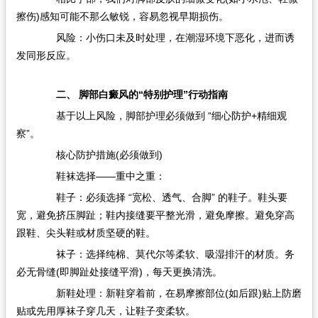
擦伤)感知可能不那么敏锐，容易忽视早期损伤。
风险：小伤口未及时处理，在潮湿环境下恶化，进而诱
发同形反应。
二、 脚部白癜风的“特别护理”行动指南
基于以上风险，脚部护理必须做到 “细心防护+精细观
察”。
核心防护措施(必须做到)
鞋袜选择——重中之重：
鞋子：必须选择 “宽松、透气、合脚”​ 的鞋子。鞋头要
宽，避免挤压脚趾；鞋内接缝要平整光滑，避免摩擦。避免穿高
跟鞋、尖头鞋或材质坚硬的鞋。
袜子：选择纯棉、莫代尔等柔软、吸湿排汗的材质。务
必无骨缝(即脚趾处接缝平滑)，每天更换清洗。
新鞋处理：新鞋穿着前，在易摩擦部位(如后跟)贴上防磨
贴或先用厚袜子穿几天，让鞋子变柔软。