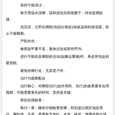
保持干燥清洁：
每天用温水洗脚，温和清洗后彻底擦干，特别是脚趾
缝。
洗完后，立即在脚部(包括白斑处)涂抹温和的保湿霜，防
止干燥皲裂。
严防外伤：
修剪趾甲要平直，避免过短或剪伤甲沟。
进行可能伤及脚部的活动(如搬运重物)时，务必穿包趾的
硬底鞋。
避免赤脚行走，尤其是户外。
治疗与观察配合
治疗耐心：对脚部治疗(如外用药、光疗)的效果要有合理
预期，可能需要更长的时间，坚持是关键。
密切自我检查：
每日一查：睡前仔细检查双脚，特别是白斑区域及周
边、脚趾缝、足底，查看有无发红、水泡、破皮、增厚或新出现