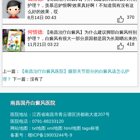
护理？
，羡慕忌妒恨啊!效果真好啊！不知道我有没有这
么好的效果，哎
370
8月14日 00:43
何惜德
: 【南昌治疗白癜风】为什么建议脚部白癜风特别
护理？
，白癜风有很大一部分原因都是因为长期晒出来的
418
11月21日 03:22
上一篇：
【南昌治疗白癜风医院】腿部关节部分的白癜风该怎么护
理？
下一篇：没有了
南昌国丹白癜风医院
医院地址：
江西省南昌市青云谱区洪都南大道207号
医院电话：
0791-88233120
网站地图：
txt地图
xml地图
html地图
tags标签
备案号：
赣ICP备19003244号-9