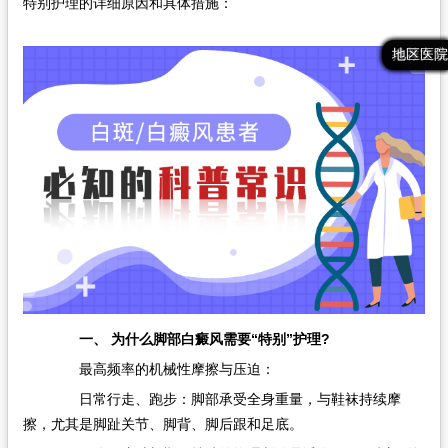
特别护理的详细原因和具体措施：
在线问诊
最新文章
热门文章
推荐文章
地区医院
一、 为什么脚部白癜风需要“特别”护理?
最高频率的机械性摩擦与压迫：
日常行走、跑步：脚部承受全身重量，与鞋袜持续摩
擦，尤其是脚趾关节、脚背、脚后跟和足底。