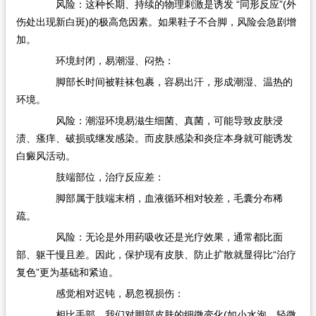
风险：这种长期、持续的物理刺激是诱发 “同形反应”(外
伤处出现新白斑)的极高危因素。如果鞋子不合脚，风险会急剧增
加。
环境封闭，易潮湿、闷热：
脚部长时间被鞋袜包裹，容易出汗，形成潮湿、温热的
环境。
风险：潮湿环境易滋生细菌、真菌，可能导致皮肤浸
渍、瘙痒、破损或继发感染。而皮肤感染和炎症本身就可能诱发
白癜风活动。
肢端部位，治疗反应差：
脚部属于肢端末梢，血液循环相对较差，毛囊分布稀
疏。
风险：无论是外用药吸收还是光疗效果，通常都比面
部、躯干慢且差。因此，保护现有皮肤、防止扩散就显得比“治疗
复色”更为基础和紧迫。
感觉相对迟钝，易忽视损伤：
相比手部，我们对脚部皮肤的细微变化(如小水泡、轻微