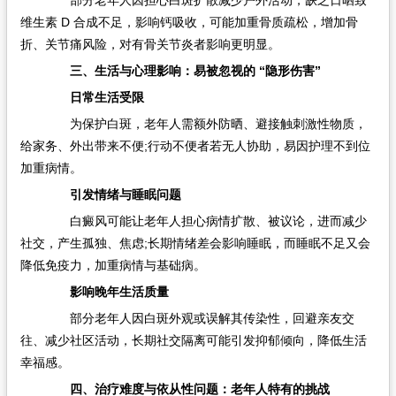
部分老年人因担心白斑扩散减少户外活动，缺乏日晒致
维生素 D 合成不足，影响钙吸收，可能加重骨质疏松，增加骨
折、关节痛风险，对有骨关节炎者影响更明显。​
三、生活与心理影响：易被忽视的 “隐形伤害”​
日常生活受限​
为保护白斑，老年人需额外防晒、避接触刺激性物质，
给家务、外出带来不便;行动不便者若无人协助，易因护理不到位
加重病情。​
引发情绪与睡眠问题​
白癜风可能让老年人担心病情扩散、被议论，进而减少
社交，产生孤独、焦虑;长期情绪差会影响睡眠，而睡眠不足又会
降低免疫力，加重病情与基础病。​
影响晚年生活质量​
部分老年人因白斑外观或误解其传染性，回避亲友交
往、减少社区活动，长期社交隔离可能引发抑郁倾向，降低生活
幸福感。​
四、治疗难度与依从性问题：老年人特有的挑战​