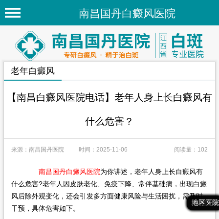
南昌国丹白癜风医院
首页
医院简介
老年白癜风
医院新闻
专家团队
【南昌白癜风医院电话】老年人身上长白癜风有
先进技术
什么危害？
疾病百科
来源：南昌国丹医院
时间：2025-11-06
阅读量：102
白癜风常识
白癜风人群
南昌国丹白癜风医院
为你讲述，老年人身上长白癜风有
什么危害?老年人因皮肤老化、免疫下降、常伴基础病，出现白癜
白癜风部位
风后除外观变化，还会引发多方面健康风险与生活困扰，需及时
最新文章
热门文章
推荐文章
地区医院
干预，具体危害如下。
地区医院