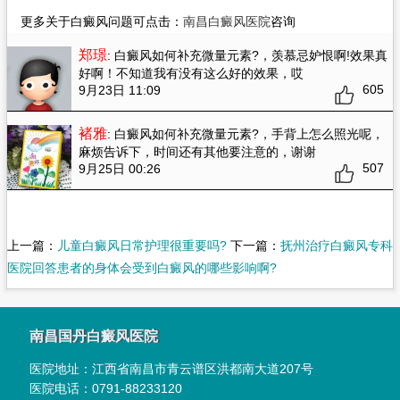
更多关于白癜风问题可点击：
南昌白癜风医院
咨询
郑璟
: 白癜风如何补充微量元素?
，羡慕忌妒恨啊!效果真
好啊！不知道我有没有这么好的效果，哎
605
9月23日 11:09
褚雅
: 白癜风如何补充微量元素?
，手背上怎么照光呢，
麻烦告诉下，时间还有其他要注意的，谢谢
507
9月25日 00:26
上一篇：
儿童白癜风日常护理很重要吗?
下一篇：
抚州治疗白癜风专科
医院回答患者的身体会受到白癜风的哪些影响啊?
南昌国丹白癜风医院
医院地址：
江西省南昌市青云谱区洪都南大道207号
医院电话：
0791-88233120