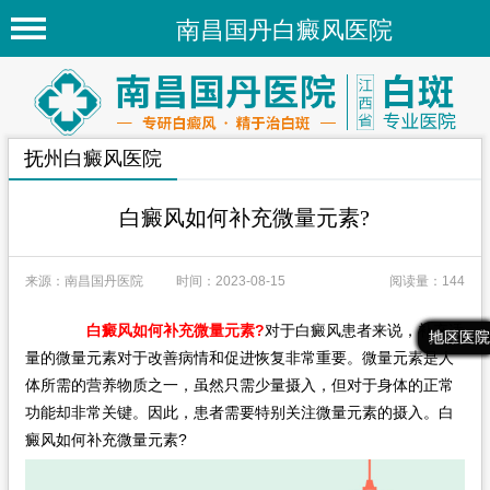
南昌国丹白癜风医院
首页
医院简介
抚州白癜风医院
医院新闻
专家团队
白癜风如何补充微量元素?
先进技术
来源：南昌国丹医院
时间：2023-08-15
阅读量：144
疾病百科
白癜风如何补充微量元素?
对于白癜风患者来说，补充适
最新文章
热门文章
推荐文章
地区医院
白癜风常识
量的微量元素对于改善病情和促进恢复非常重要。微量元素是人
白癜风人群
体所需的营养物质之一，虽然只需少量摄入，但对于身体的正常
功能却非常关键。因此，患者需要特别关注微量元素的摄入。白
白癜风部位
癜风如何补充微量元素?
地区医院