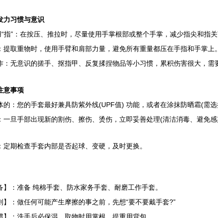
力习惯与意识
“指”：在按压、推拉时，尽量使用手掌根部或整个手掌，减少指尖和指
取重物时，使用手臂和肩部力量，避免所有重量都压在手指和手掌上
无意识的搓手、抠指甲、反复揉捏物品等小习惯，累积伤害很大，需
意事项
您的手套最好兼具防紫外线(UPF值)​ 功能，或者在涂抹防晒霜(需选
旦手部出现新的割伤、擦伤、烫伤，立即妥善处理(清洁消毒、避免感染
期检查手套内部是否起球、变硬，及时更换。
：准备 纯棉手套、防水家务手套、耐磨工作手套。
：做任何可能产生摩擦的事之前，先想“要不要戴手套?”
：洗手后必保湿，取物时用掌根，提重用背包。