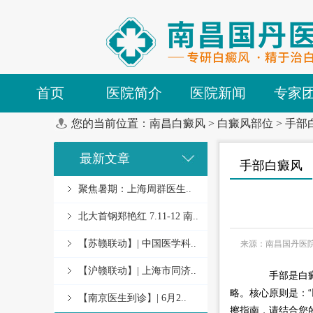
首页
医院简介
医院新闻
专家
您的当前位置：
南昌白癜风
>
白癜风部位
>
手部
最新文章
手部白癜风
聚焦暑期：上海周群医生..
北大首钢郑艳红 7.11-12 南..
【苏赣联动】| 中国医学科..
来源：南昌国丹医
【沪赣联动】| 上海市同济..
手部是白癜风
略。核心原则是：
【南京医生到诊】| 6月2..
擦指南，请结合您