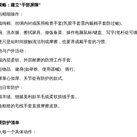
：建立“手部屏障”
精细操作：
棉、丝绸内衬或医用检查手套(乳胶手套需内戴棉手套防过敏)。
洗衣服、擦拭家具、做饭备菜、操作电脑鼠标/键盘、写字(笔杆处可缠
是短时间接触清洁剂或摩擦，也要养成戴手套的习惯。
与户外活动：
内层柔软、外层耐磨的防滑工作手套。
品、健身(如举铁、使用器械)、骑行。
掌心加厚、关节处有防护的款式。
日常防护：
绒、细腻美利奴羊毛或柔软抓绒手套。
粗糙的毛线手套直接摩擦皮肤。
防护清单
每一个具体动作：