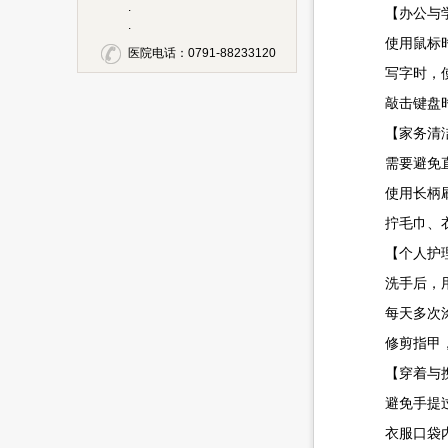
.
【办公与学
.
使用鼠标时，
医院电话：0791-88233120
写字时，使
敲击键盘时
【家务清洁
需要避免直接
使用长柄刷
拧毛巾、衣物
【个人护理
洗手后，用柔
每天多次涂抹
修剪指甲，
【穿着与携
避免手提过重
衣服口袋内侧