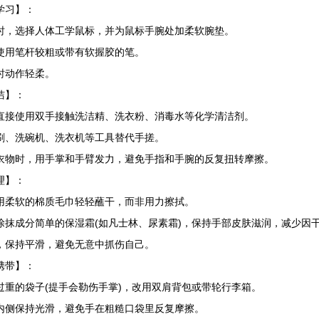
习】：
选择人体工学鼠标，并为鼠标手腕处加柔软腕垫。
用笔杆较粗或带有软握胶的笔。
动作轻柔。
】：
使用双手接触洗洁精、洗衣粉、消毒水等化学清洁剂。
、洗碗机、洗衣机等工具替代手搓。
时，用手掌和手臂发力，避免手指和手腕的反复扭转摩擦。
】：
软的棉质毛巾轻轻蘸干，而非用力擦拭。
成分简单的保湿霜(如凡士林、尿素霜)，保持手部皮肤滋润，减少因
保持平滑，避免无意中抓伤自己。
带】：
的袋子(提手会勒伤手掌)，改用双肩背包或带轮行李箱。
保持光滑，避免手在粗糙口袋里反复摩擦。