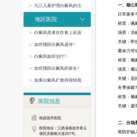
一、核心策略
九江儿童护理白癜风的注..
日常家务与
地区医院
材质：佩戴纯
场景：洗碗、
白癜风患者在饮食上应该..
关键：即使只
如何预防白癜风遗传?..
重体力劳动
白癜风如何治疗?..
材质：佩戴
如何预防白癜风的发生?..
场景：搬运物
关键：选择
如果白癜风扩散得很快我..
冬季保暖与
材质：佩戴羊
医院信息
关键：避免
南昌国丹医院
二、分场景
医院地址：江西省南昌市青云
将防护融入
谱区洪都南大道207号。