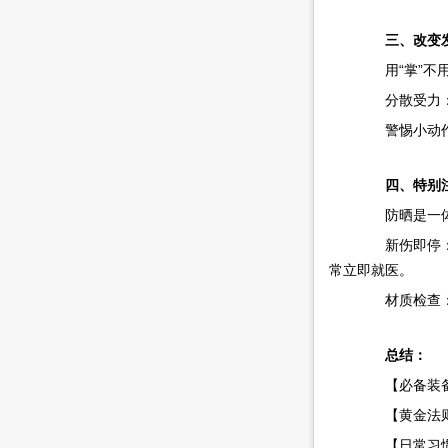
三、改变发
用“掌”不用
分散受力：提
警惕小动作：
四、特别注
防晒是一体的：
新伤即停：一
常立即就医。
材质检查：定
总结：
【必备装备】
【黄金法则】
【日常习惯】