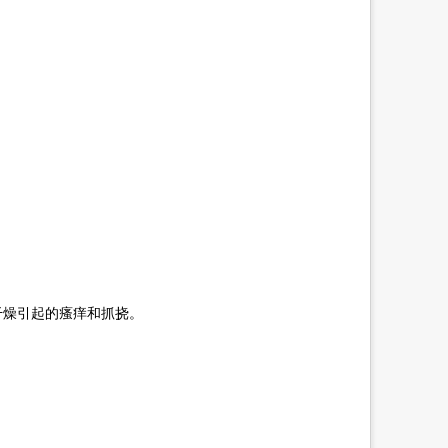
干燥引起的瘙痒和抓挠。