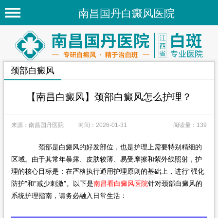
南昌国丹白癜风医院
首页
医院简介
颈部白癜风
医院新闻
专家团队
【南昌白癜风】颈部白癜风怎么护理？
先进技术
来源：南昌国丹医院
时间：2026-01-31
阅读量：139
疾病百科
颈部是白癜风的好发部位，也是护理上需要特别精细的
白癜风常识
区域。由于其常年暴露、皮肤较薄、易受摩擦和紫外线照射，护
白癜风人群
理的核心目标是：在严格执行通用护理原则的基础上，进行“强化
防护”和“减少刺激”。以下是
南昌看白癜风医院
针对颈部白癜风的
白癜风部位
系统护理指南，请务必融入日常生活：
地区医院