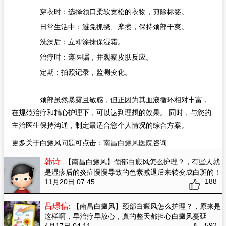
穿衣时：选择领口柔软宽松的衣物，剪除标签。
日常生活中：避免抓挠、摩擦，保持颈部干爽。
洗澡后：立即涂抹保湿霜。
治疗时：遵医嘱，并观察皮肤反应。
定期：拍照记录，监测变化。
颈部虽然暴露且敏感，但正因为其血液循环相对丰富，
在规范治疗和精心护理下，可以达到理想的效果。​ 同时，与您的
主治医生保持沟通，制定最适合您个人情况的综合方案。
更多关于白癜风问题可点击：
南昌白癜风医院
咨询
韩诗
: 【南昌白癜风】颈部白癜风怎么护理？
，有些人就
是湿疹后的炎症慢慢导致的色素减退后来转变成白斑的！
188
11月20日 07:45
吕璟信
: 【南昌白癜风】颈部白癜风怎么护理？
，原来是
这样啊，早治疗早放心，真的整天都担心白癜风蔓延
592