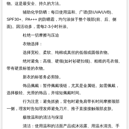
物。这是最安全、持久的方法。
辅助化学防晒：每日使用温和、广谱(防UVA/UVB)、
SPF30+、PA+++​ 的防晒霜，均匀涂抹于整个颈部(前、后、侧
面)。因活动多，需每2-3小时补涂。
杜绝一切摩擦与压迫
衣物选择：
选择宽松、柔软、纯棉或真丝的低领或圆领衣物。
绝对避免：高领、硬领(如衬衫硬扣领)、粗糙的毛衣领、
带有硬质标签的衣物。
新衣的标签务必剪除。
饰品佩戴：暂停佩戴项链，尤其是金属链。如需佩戴，
选择极轻、光滑的饰品，并缩短佩戴时间。
行为注意：避免抓挠，背包时避免肩带长时间摩擦颈部
一侧，理发时告知理发师避免刀片、推子直接接触颈部皮肤。
极致温和的清洁与保湿
清洁：使用温和的洁面产品或沐浴露、用温水清洗、手