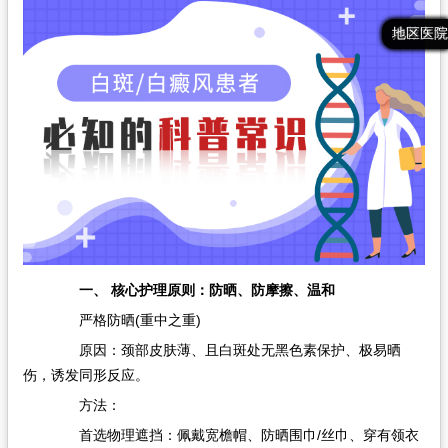
在线问诊
最新文章
热门文章
推荐文章
地区医院
一、 核心护理原则：防晒、防摩擦、温和
严格防晒(重中之重)
原因：颈部皮肤薄、且白斑处无黑色素保护、极易晒
伤，诱发同形反应。
方法：
首选物理遮挡：佩戴宽檐帽、防晒围巾/丝巾、穿有领衣