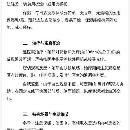
法轻柔，切勿用搓澡巾或用力揉搓。
保湿：每日多次涂抹成分简单、无香料、无酒精的医用
保湿乳/霜。颈部皮肤皮脂腺少，容易干燥，保湿能维持屏障功
能，减少瘙痒。
二、 治疗与观察配合
遵医嘱治疗：颈部对药物和光疗(如308nm准分子光)的
反应通常可观，严格按医生指示涂抹外用药或接受光疗。
密切观察反应：颈部皮肤较敏感，治疗期间注意观察是
否有过度红、肿、痒等反应，及时与医生沟通调整方案。
自我监测：由于自己观察不便，可定期(如每月)请家人协
助，在固定光线下为颈部前后、侧面拍照，以便客观对比白斑变
化。
三、 特殊场景与生活细节
冬季：注意保暖，但围巾、高领毛衣需选择内衬柔软的