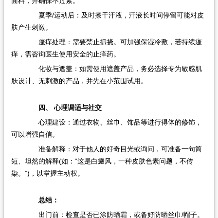
面料，并确保不过紧。
夏季/运动后：及时擦干汗液，汗液长时间停留可能对皮
肤产生刺激。
瘙痒处理：需要禁止抓挠。可加强保湿冷敷，若持续瘙
痒，需咨询医生使用安全的止痒药。
化妆与遮盖：如需使用遮盖产品，务必选择专为敏感肌
肤设计、无刺激的产品，并先在小范围试用。
四、 心理调适与社交
心理建设：通过衣物、丝巾、饰品等进行得体的修饰，
可以增强自信。
准备解释：对于他人的好奇目光或询问，可准备一句简
短、坦然的解释(如：“这是白癜风，一种皮肤色素问题，不传
染。”)，以掌握主动权。
总结：
出门前：检查是否已涂防晒霜，或备好防晒丝巾/帽子。