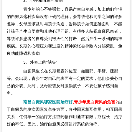
2、心理和情感的影响
青少年的心不够强壮，容易产生自卑感，加上他们年轻
的白癜风这种疾病没有正确的理解，会导致他和同学之间的许多
差异，父母应该及时与孩子沟通，告诉孩子如何正确面对，不能
让孩子产生自闭症和其他心理问题。有很多人歧视白癜风患者，
导致许多患者的自尊受到毁灭性的打击，然后产生一系列的精神
疾病。长期的心理压力和过度的精神紧张会导致内分泌紊乱、免
疫功能障碍和疾病
3、外表上的“缺失”
白癜风生长在长期暴露的位置，如面部、手臂、腿部
等。会出现，青少年对自己的表面有一定的要求，他们会关心自
己的外表。此时，父母应该及时激励孩子，不要让孩子感到自
卑。
南昌白癜风哪家医院治疗好
,青少年患白癜风的危害?
由
于白癜风的发病因素复杂多方面，各种因素相互作用，相互因果
关系，任何单一的治疗方法或药物作用通常有限，疗程长，治疗
好的率低。因此，治疗白癜风必须进行系统的治疗。