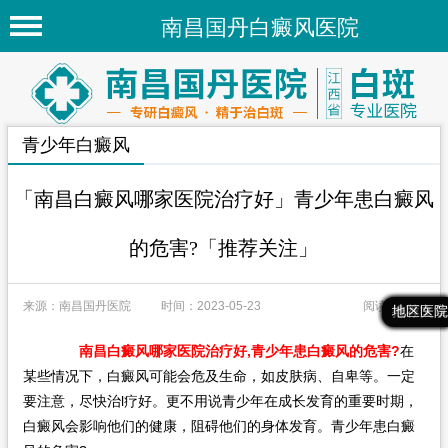
南昌国丹白癜风医院
首页
医院简介
青少年白癜风
医院新闻
专家团队
「南昌白癜风哪家医院治疗好」青少年患白癜风
先进技术
的危害?「推荐关注」
疾病百科
来源：南昌国丹医院
时间：2023-05-23
阅读量：62
白癜风常识
最新文章
热门文章
推荐文章
地区医院
白癜风人群
南昌白癜风哪家医院治疗好,青少年患白癜风的危害?
在
某些情况下，白癜风可能会危及生命，如皮肤病、自卑等。一定
白癜风部位
要注意，尽快治l疗好。更不用说青少年在成长发育的重要时期，
白癜风会影响他们的健康，阻碍他们的身体发育。青少年患白癜
地区医院