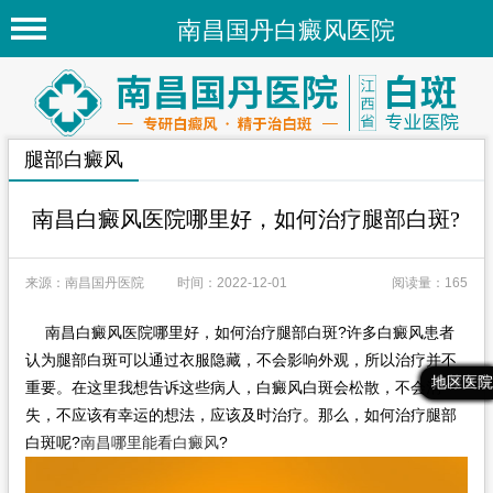
南昌国丹白癜风医院
首页
医院简介
腿部白癜风
医院新闻
专家团队
南昌白癜风医院哪里好，如何治疗腿部白斑?
先进技术
来源：南昌国丹医院
时间：2022-12-01
阅读量：165
疾病百科
南昌白癜风医院哪里好，如何治疗腿部白斑?许多白癜风患者
白癜风常识
认为腿部白斑可以通过衣服隐藏，不会影响外观，所以治疗并不
最新文章
热门文章
推荐文章
地区医院
白癜风人群
重要。在这里我想告诉这些病人，白癜风白斑会松散，不会消
失，不应该有幸运的想法，应该及时治疗。那么，如何治疗腿部
白癜风部位
白斑呢?
南昌哪里能看白癜风
?
地区医院