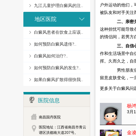
户外运动的他们，
九江儿童护理白癜风的注..
被队友和对手关注
地区医院
二、亲密
这种担忧可能导致
白癜风患者在饮食上应该..
的情侣间，若男方
如何预防白癜风遗传?..
三、自信
作和生活场景中自
白癜风如何治疗?..
挥。久而久之，自
如何预防白癜风的发生?..
男性朋友们，
留意皮肤变化，一
如果白癜风扩散得很快我..
更多关于白癜风问
医院信息
杨
3月1
南昌国丹医院
医院地址：江西省南昌市青云
金
谱区洪都南大道207号。