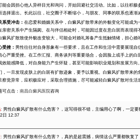
可能会因担心他人异样目光和询问，开始回避社交活动。比如，以往积极
而选择退出。长此以往，社交圈子不断缩小，与朋友、同事的联系也逐渐减
关系受冲击：
在恋爱和婚姻关系中，白癜风扩散带来的外貌变化可能成为
在亲密关系中产生隔阂。在与伴侣相处时，可能因过度在意白斑而表现得
白癜风扩散致使外貌改变较大，可能会对婚礼筹备产生抵触情绪，担心婚礼
心受挫：
男性往往对自身形象有一些要求，且在工作和生活中需要展现自
信心严重受挫。在工作汇报、商务谈判等重要场合，会因脸上或手上的白
我效能感降低，对自身能力产生怀疑，甚至可能影响职业规划和发展方向。
一旦发现皮肤上的白斑有扩散迹象，要予以重视。白癜风扩散带来的危
旦察觉异常，应积极应对，采取合理措施，尽可能减轻白癜风扩散对生活
题可点击：
南昌白癜风医院
咨询
鸿
: 男性白癜风扩散有什么危害？
，这写得很不错，主编用心了啊，一定要
2日 12:37
凌
: 男性白癜风扩散有什么危害？
，真的是超震撼，病情这么严重都恢复了