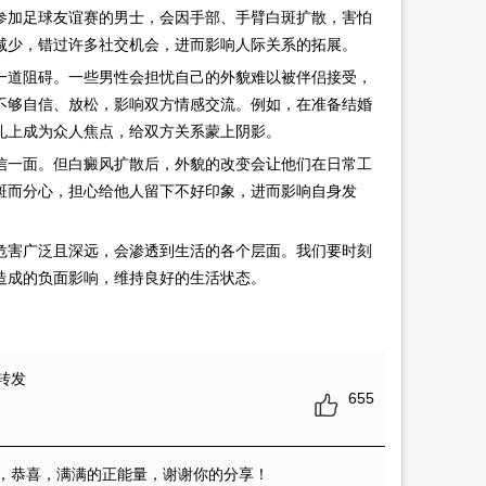
参加足球友谊赛的男士，会因手部、手臂白斑扩散，害怕
少，错过许多社交机会，进而影响人际关系的拓展。​
一道阻碍。一些男性会担忧自己的外貌难以被伴侣接受，
不够自信、放松，影响双方情感交流。例如，在准备结婚
上成为众人焦点，给双方关系蒙上阴影。​
信一面。但白癜风扩散后，外貌的改变会让他们在日常工
斑而分心，担心给他人留下不好印象，进而影响自身发
​
害广泛且深远，会渗透到生活的各个层面。我们要时刻
造成的负面影响，维持良好的生活状态。
转发
655
，恭喜，满满的正能量，谢谢你的分享！