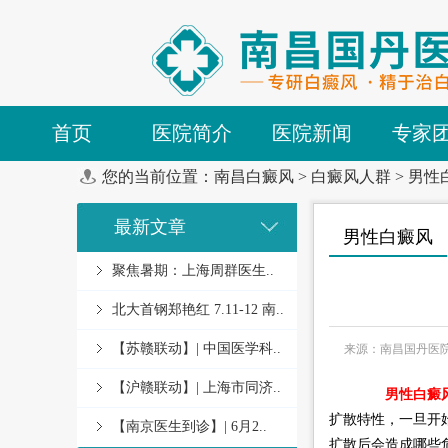
首页
医院简介
医院新闻
专家
您的当前位置：
南昌白癜风
>
白癜风人群
>
男性
最新文章
男性白癜风
聚焦暑期：上海周群医生..
北大首钢郑艳红 7.11-12 南..
【苏赣联动】| 中国医学科..
来源：南昌国丹医
【沪赣联动】| 上海市同济..
男性白癜
扩散特性，一旦开
【南京医生到诊】| 6月2..
扩散后会造成哪些危