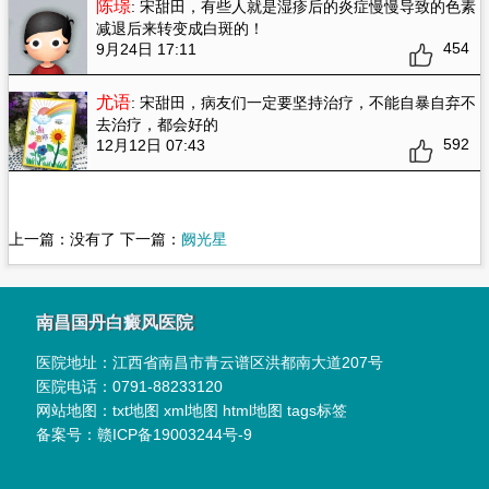
陈璟
: 宋甜田
，有些人就是湿疹后的炎症慢慢导致的色素
减退后来转变成白斑的！
454
9月24日 17:11
尤语
: 宋甜田
，病友们一定要坚持治疗，不能自暴自弃不
去治疗，都会好的
592
12月12日 07:43
上一篇：没有了 下一篇：
阙光星
南昌国丹白癜风医院
医院地址：
江西省南昌市青云谱区洪都南大道207号
医院电话：
0791-88233120
网站地图：
txt地图
xml地图
html地图
tags标签
备案号：
赣ICP备19003244号-9