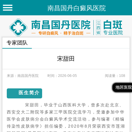
南昌国丹白癜风医院
首页
医院简介
专家团队
医院新闻
专家团队
宋甜田
先进技术
来源：南昌国丹医院
时间：2026-06-05
阅读量：108
疾病百科
最新文章
热门文章
推荐文章
地区医院
白癜风常识
医生简介
白癜风人群
宋甜田
，
毕业于
山西医科大学
，曾多次赴北京、
西安交大
二附院等多家三甲医院交流学习，受邀参加中华
白癜风部位
医学会皮肤病分会白癜风学术交流活动，参与编著《精编
传染性皮肤病学》担任编委，2020年8月荣获西安市莲湖
地区医院