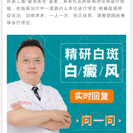
区第三届“最美医生”嘉奖，具有扎实的疾病理论和诊疗技
在线问诊
能，在临床治疗中一直践行人本位诊疗理念;积极提倡辩
症论治、治病求本、一人一方、扶正祛邪、调整阴阳的整
体诊疗理念。