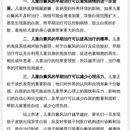
一、儿童白癜风的早期治疗可以避免病情的进一步发
展。
儿童的皮肤细腻娇嫩，容易受到外界环境的影响。如果儿童
白癜风不及时治疗，病情可能会逐渐加重，导致白斑范围扩大，
甚至出现新的白斑。而早期治疗可以控制病情，阻止白斑的扩
散，避免给儿童的身心健康带来更大的负担。
二、儿童白癜风的早期治疗可以提高治疗的概率。
儿童
的免疫系统相对较为脆弱，对于白癜风的治疗反应也较好。早期
治疗可以充分利用儿童自身的免疫功能，促进色素细胞的再生。
相比成年患者，儿童治疗的结果更理想，所以越早治疗，治疗概
率的可能性也就越大。
三、儿童白癜风的早期治疗可以减少心理压力。
儿童正
处于成长发育的重要阶段，他们对外界的认同和自我形象十分敏
感。白斑的出现可能会给儿童带来心理上的困扰和压力，影响他
们的自信心和社交能力。及早治疗可以减少白斑的数量和面积，
帮助儿童重拾自信，减少心理负担。
综上所述，儿童白癜风治疗越早越好。家长们一旦发现
孩子皮肤出现异常白斑，应及时带孩子到医疗机构进行诊断和治
疗，抓住治疗时机，让孩子能够早日脱离白癜风的困扰，健康快