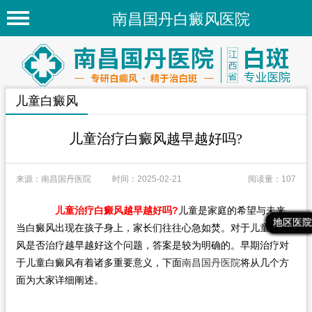
南昌国丹白癜风医院
首页
医院简介
儿童白癜风
医院新闻
专家团队
儿童治疗白癜风越早越好吗?
先进技术
来源：南昌国丹医院
时间：2025-02-21
阅读量：107
疾病百科
儿童治疗白癜风越早越好吗?
儿童是家庭的希望与未来，
白癜风常识
最新文章
热门文章
推荐文章
地区医院
当白癜风出现在孩子身上，家长们往往心急如焚。对于儿童白癜
白癜风人群
风是否治疗越早越好这个问题，答案是较为明确的。早期治疗对
于儿童白癜风有着诸多重要意义，下面
南昌国丹医院
将从几个方
白癜风部位
面为大家详细阐述。
地区医院