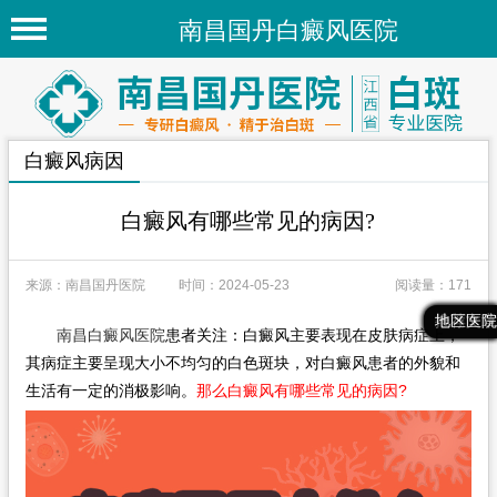
南昌国丹白癜风医院
首页
医院简介
白癜风病因
医院新闻
专家团队
白癜风有哪些常见的病因?
先进技术
来源：南昌国丹医院
时间：2024-05-23
阅读量：171
疾病百科
最新文章
热门文章
推荐文章
地区医院
南昌白癜风医院
患者关注：白癜风主要表现在皮肤病症上，
白癜风常识
其病症主要呈现大小不均匀的白色斑块，对白癜风患者的外貌和
白癜风人群
生活有一定的消极影响。
那么白癜风有哪些常见的病因?
白癜风部位
地区医院