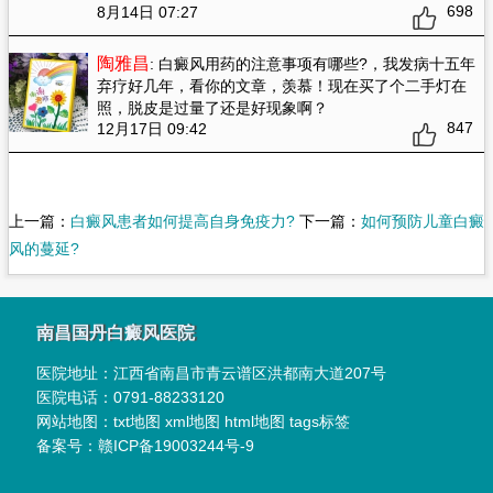
698
8月14日 07:27
陶雅昌
: 白癜风用药的注意事项有哪些?
，我发病十五年
弃疗好几年，看你的文章，羡慕！现在买了个二手灯在
照，脱皮是过量了还是好现象啊？
847
12月17日 09:42
上一篇：
白癜风患者如何提高自身免疫力?
下一篇：
如何预防儿童白癜
风的蔓延?
南昌国丹白癜风医院
医院地址：
江西省南昌市青云谱区洪都南大道207号
医院电话：
0791-88233120
网站地图：
txt地图
xml地图
html地图
tags标签
备案号：
赣ICP备19003244号-9