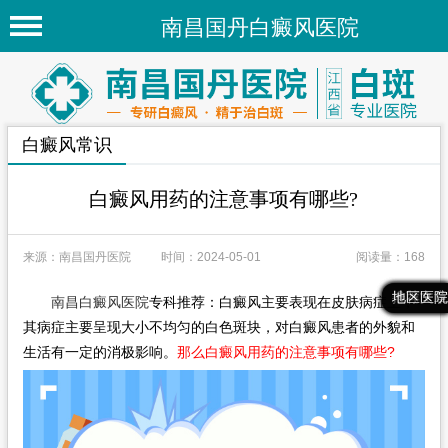
南昌国丹白癜风医院
首页
医院简介
白癜风常识
医院新闻
专家团队
白癜风用药的注意事项有哪些?
先进技术
来源：南昌国丹医院
时间：2024-05-01
阅读量：168
疾病百科
最新文章
热门文章
推荐文章
地区医院
南昌白癜风医院
专科推荐：白癜风主要表现在皮肤病症上，
白癜风常识
其病症主要呈现大小不均匀的白色斑块，对白癜风患者的外貌和
白癜风人群
生活有一定的消极影响。
那么白癜风用药的注意事项有哪些?
白癜风部位
地区医院