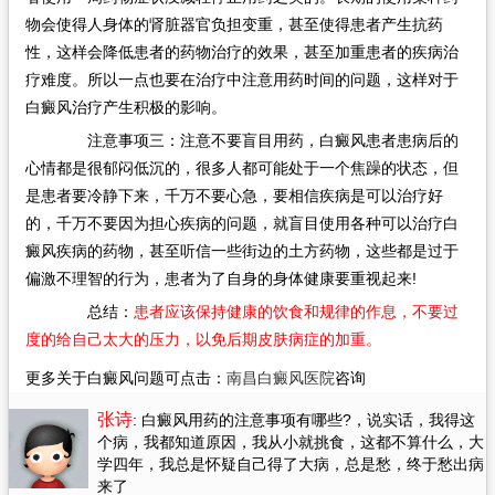
物会使得人身体的肾脏器官负担变重，甚至使得患者产生抗药
性，这样会降低患者的药物治疗的效果，甚至加重患者的疾病治
疗难度。所以一点也要在治疗中注意用药时间的问题，这样对于
白癜风治疗产生积极的影响。
注意事项三：注意不要盲目用药，白癜风患者患病后的
心情都是很郁闷低沉的，很多人都可能处于一个焦躁的状态，但
是患者要冷静下来，千万不要心急，要相信疾病是可以治疗好
的，千万不要因为担心疾病的问题，就盲目使用各种可以治疗白
癜风疾病的药物，甚至听信一些街边的土方药物，这些都是过于
偏激不理智的行为，患者为了自身的身体健康要重视起来!
总结：
患者应该保持健康的饮食和规律的作息，不要过
度的给自己太大的压力，以免后期皮肤病症的加重。
更多关于白癜风问题可点击：
南昌白癜风医院
咨询
张诗
: 白癜风用药的注意事项有哪些?
，说实话，我得这
个病，我都知道原因，我从小就挑食，这都不算什么，大
学四年，我总是怀疑自己得了大病，总是愁，终于愁出病
来了