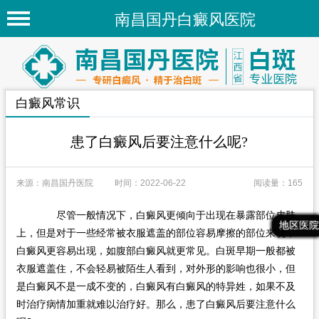
南昌国丹白癜风医院
首页
医院简介
白癜风常识
医院新闻
专家团队
患了白癜风后要注意什么呢?
先进技术
来源：南昌国丹医院
时间：2022-06-22
阅读量：165
疾病百科
尽管一般情况下，白癜风更倾向于出现在暴露部位皮肤
白癜风常识
最新文章
热门文章
推荐文章
地区医院
上，但是对于一些经常被衣服遮盖的部位容易摩擦的部位来说，
白癜风人群
白癜风更容易出现，如腹部白癜风就更常见。白斑早期一般都被
衣服遮盖住，不会轻易被陌生人看到，对外形的影响也很小，但
白癜风部位
是白癜风不是一成不变的，白癜风有白癜风的特异姓，如果不及
时治疗病情加重就难以治疗好。那么，患了白癜风后要注意什么
地区医院