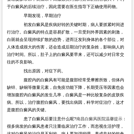
于白癜风的后续治疗，因此需要在医生指导下正确使用药物。
早期发现，早期治疗
初发白癜风是疾病好转的关键时期，病人要抓紧时间进
行治疗。白癜风的特点是容易扩散，一旦受到外界因素的刺激，
白斑就会呈现持续扩散的趋势，进而泛发到身体的各个部位，对
人体造成很大的伤害，还会造成后期治疗的复杂姓，影响病人的
治疗时间。所以，肚子上的白癜风要早来，还可以减少对日常交
往的不良影响。
找出原因，对症下药。
腹腔内的白癜风有可能是腹部经常受摩擦所致，但体内
缺锌、缺铜等微量元素，自免疫功能下降，长期受压等因素也会
增加腹腔内白癜风的发生几率，白癜风是一种比较复杂的皮肤疾
病。所以，治疗腹腔白癜风，要找出病因，科学对症治疗，这才
是腹腔白癜风的关键。
患了白癜风后要注意什么呢?
南昌白癜风医院温馨提示
：
很多病发的白癜风患者只注重临床治疗工作，而忽视生活护理，
这对白癜风的治疗是不利的，病人要加强护理，养成良好的饮食