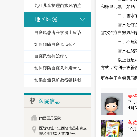
九江儿童护理白癜风的注..
和微量元素，如钙
二、雪水的
地区医院
雪水治疗白癜
雪水治疗白癜风的
白癜风患者在饮食上应该..
三、不建议
如何预防白癜风遗传?..
雪水在储存和
白癜风如何治疗?..
以上就是相
方式，有利于改善
如何预防白癜风的发生?..
更多关于白癜风问
如果白癜风扩散得很快我..
姜
医院信息
了，
4月6
南昌国丹医院
蒋
医院地址：江西省南昌市青云
10月
谱区洪都南大道207号。