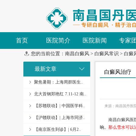
首页
医院简介
医院新闻
专家
您的当前位置：
南昌白癜风
>
白癜风常识
>
白癜
最新文章
白癜风治疗
聚焦暑期：上海周群医生..
北大首钢郑艳红 7.11-12 南..
【苏赣联动】| 中国医学科..
来源：南昌国丹医
【沪赣联动】| 上海市同济..
南昌白癜风医
响。
那么雪水可以
【南京医生到诊】| 6月2..