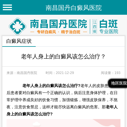
南昌国丹白癜风医院
首页
医院简介
白癜风症状
医院新闻
专家团队
老年人身上的白癜风该怎么治疗？
先进技术
来源：南昌国丹医院
时间：2021-12-29
阅读量：193
疾病百科
最新文章
热门文章
推荐文章
地区医院
老年人身上的白癜风该怎么治疗?
老年人的皮肤患上白斑
白癜风常识
后患者要对白癜风有一个正确的认识，病后注意身体护理，在日
白癜风人群
常护理中养成良好的饮食习惯，加强锻炼，增强皮肤保养，不熬
夜，注意饮食禁忌，这样才能尽快远离白癜风的危害。那
老年人
白癜风部位
身上的白癜风该怎么治疗?
地区医院