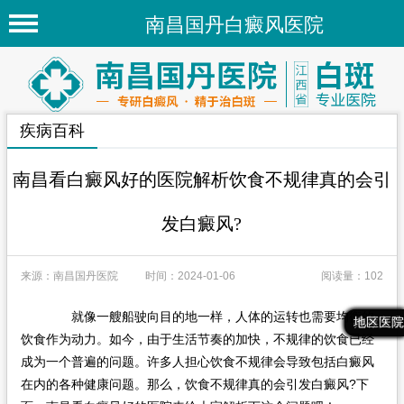
南昌国丹白癜风医院
首页
医院简介
疾病百科
医院新闻
专家团队
南昌看白癜风好的医院解析饮食不规律真的会引
先进技术
发白癜风?
疾病百科
来源：南昌国丹医院
时间：2024-01-06
阅读量：102
白癜风常识
白癜风人群
就像一艘船驶向目的地一样，人体的运转也需要均衡的
最新文章
热门文章
推荐文章
地区医院
饮食作为动力。如今，由于生活节奏的加快，不规律的饮食已经
白癜风部位
成为一个普遍的问题。许多人担心饮食不规律会导致包括白癜风
在内的各种健康问题。那么，饮食不规律真的会引发白癜风?下
地区医院