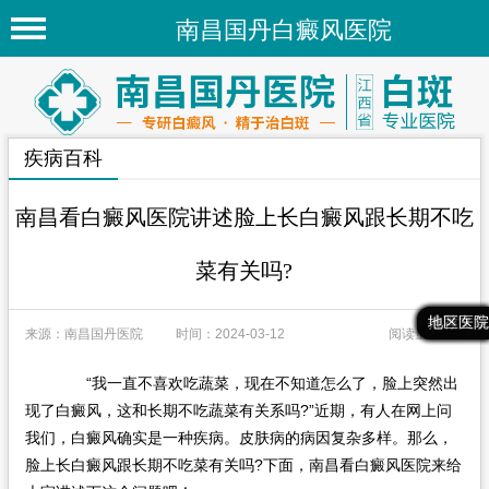
南昌国丹白癜风医院
首页
医院简介
疾病百科
医院新闻
专家团队
南昌看白癜风医院讲述脸上长白癜风跟长期不吃
先进技术
菜有关吗?
疾病百科
最新文章
热门文章
推荐文章
地区医院
来源：南昌国丹医院
时间：2024-03-12
阅读量：115
白癜风常识
白癜风人群
“我一直不喜欢吃蔬菜，现在不知道怎么了，脸上突然出
现了白癜风，这和长期不吃蔬菜有关系吗?”近期，有人在网上问
白癜风部位
我们，白癜风确实是一种疾病。皮肤病的病因复杂多样。那么，
脸上长白癜风跟长期不吃菜有关吗?下面，南昌看白癜风医院来给
地区医院