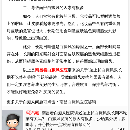
二、导致面部白癜风的因素有很多
如今，人们常常有化妆的习惯。化妆品可以暂时遮盖脸
上的瑕疵，让皮肤看起来更漂亮。然而，化妆品中含有的重金属
对皮肤的危害也很大，长期使用会刺激皮肤黑色素细胞受到影
响，导致脸上出现白斑。
此外，长期日晒也是白癜风的诱因之一。面部长时间暴
露在外，长期的阳光照射会对面部皮肤深层的黑色素细胞造成损
伤，从而阻碍黑色素细胞的正常生长，使得面部出现白癜风。
以上是
南昌看白癜风医院
带来的关于“脸上长白癜风跟长
期不吃菜有关吗”问题的讲述，导致白癜风发病的因素有很多。人
们一定要注意养成良好的生活习惯，合理饮食，保持营养均衡，
才能很好地避免各种疾病的发生。
更多关于白癜风问题可点击：
南昌白癜风医院
咨询
冯鸿羲
: 南昌看白癜风医院讲述脸上长白癜风跟长期不吃
菜有关吗?
，白癜风发病的原因有很多，少晒紫外线，多
喝水，开心快乐一点对病情有帮助的
168