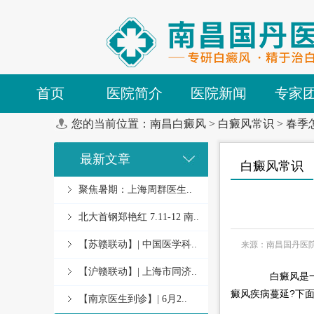
首页
医院简介
医院新闻
专家
您的当前位置：
南昌白癜风
>
白癜风常识
>
春季
最新文章
白癜风常识
聚焦暑期：上海周群医生..
北大首钢郑艳红 7.11-12 南..
【苏赣联动】| 中国医学科..
来源：南昌国丹医
【沪赣联动】| 上海市同济..
白癜风是一种
癜风疾病蔓延?下
【南京医生到诊】| 6月2..