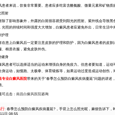
者来说，饮食非常重要。患者应多吃富含酪氨酸、微量元素和矿物质的
光照射
了影响形象外，外露的白斑很容易受到阳光的照射。紫外线会导致黑色
，光照的持续时间和强度大大增加，白癜风患者应避免外出，日常生活中
肤护理
患上白癜风后一定要注意皮肤的护理和防护，因为白癜风患者的皮肤比
服、棉质衣服，避免皮肤外伤。
动健身
患者可以选择适当的运动来增强自身的免疫力。但患者要知道，运动可
全身运动，如慢跑、太极拳、体育锻炼等，如果运动过度造成运动创伤，
昌专业白癜风医院
带来的关于“春季怎么预防白癜风疾病蔓延”问题的讲述
情。
题可点击：
南昌白癜风医院
咨询
鸿行
: 春季怎么预防白癜风疾病蔓延?
，手背上怎么照光呢，麻烦告诉下，
11日 08:55