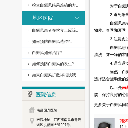
检查白癜风结果准确的方..
对于白癜风患
2.避免阳
地区医院
白癜风患者除
物质。春季和夏季
白癜风患者在饮食上应该..
3.注意皮
如何预防白癜风遗传?..
白癜风患者在
白癜风如何治疗?..
清洗，穿干净的衣
4.适当运
如何预防白癜风的发生?..
当然，白癜风
如果白癜风扩散得很快我..
选择适合运动量的
以上是
南
医院信息
惯，保持良好的心
更多关于白癜风问
南昌国丹医院
医院地址：江西省南昌市青云
韩
谱区洪都南大道207号。
11月