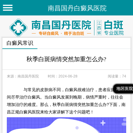
南昌国丹白癜风医院
首页
医院简介
白癜风常识
医院新闻
专家团队
秋季白斑病情突然加重怎么办?
先进技术
来源：南昌国丹医院
时间：2024-06-28
阅读量：74
疾病百科
最新文章
热门文章
推荐文章
地区医院
与常见的皮肤病不同，白癜风很难治疗，患者应抓紧时
白癜风常识
间尽早治疗白癜风。当白癜风发展到晚期，病情严重时，往往会
白癜风人群
增加治疗的难度。那么，秋季白斑病情突然加重怎么办?下面，南
昌正规白癜风医院来给大家讲解下这个问题吧！
白癜风部位
地区医院