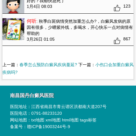
好的？我都快急死了
123
1月4日 08:03
何听
: 秋季白斑病情突然加重怎么办?
，白癜风发病的原
因有很多，少晒紫外线，多喝水，开心快乐一点对病情有
帮助的
867
3月26日 01:05
上一篇：
春季怎么预防白癜风疾病蔓延?
下一篇：
小伤口会加重白癜风
疾病吗?
南昌国丹白癜风医院
医院地址：
江西省南昌市青云谱区洪都南大道207号
医院电话：
0791-88233120
网站地图：
txt地图
xml地图
html地图
tags标签
备案号：
赣ICP备19003244号-9