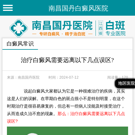
南昌国丹白癜风医院
首页
医院简介
白癜风常识
医院新闻
专家团队
治疗白癜风需要远离以下几点误区?
先进技术
来源：南昌国丹医院
时间：2024-07-12
阅读量：170
疾病百科
最新文章
热门文章
推荐文章
地区医院
说起白癜风大家都认为它是一种很难治疗的疾病，其实
白癜风常识
这是人们的误解。在早期白色的斑点很小不是特别明显，在这个
白癜风人群
时期治疗是很容易康复的，但总有一些病人没能及时接受治疗，
从而造成久治不愈的现象。
那么：治疗白癜风需要远离以下几点
白癜风部位
误区?
地区医院