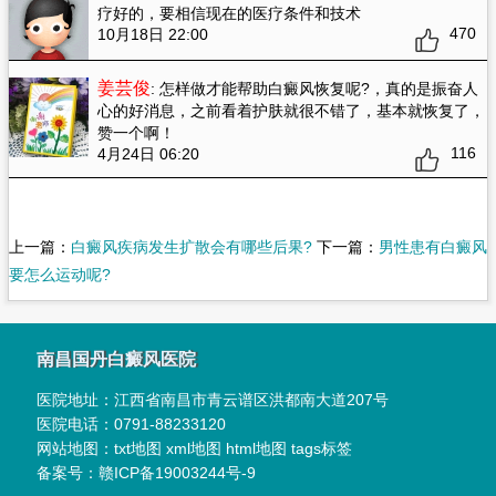
疗好的，要相信现在的医疗条件和技术
470
10月18日 22:00
姜芸俊
: 怎样做才能帮助白癜风恢复呢?
，真的是振奋人
心的好消息，之前看着护肤就很不错了，基本就恢复了，
赞一个啊！
116
4月24日 06:20
上一篇：
白癜风疾病发生扩散会有哪些后果?
下一篇：
男性患有白癜风
要怎么运动呢?
南昌国丹白癜风医院
医院地址：
江西省南昌市青云谱区洪都南大道207号
医院电话：
0791-88233120
网站地图：
txt地图
xml地图
html地图
tags标签
备案号：
赣ICP备19003244号-9