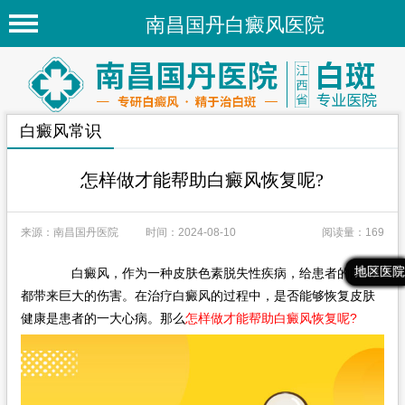
南昌国丹白癜风医院
首页
医院简介
白癜风常识
医院新闻
专家团队
怎样做才能帮助白癜风恢复呢?
先进技术
来源：南昌国丹医院
时间：2024-08-10
阅读量：169
疾病百科
最新文章
热门文章
推荐文章
地区医院
白癜风，作为一种皮肤色素脱失性疾病，给患者的内心
白癜风常识
都带来巨大的伤害。在治疗白癜风的过程中，是否能够恢复皮肤
白癜风人群
健康是患者的一大心病。那么
怎样做才能帮助白癜风恢复呢?
白癜风部位
地区医院