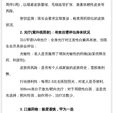
周停1周)，以规避皮肤萎缩、毛细血管扩张、激素依赖性皮炎等
风险。
密切监测：医生会要求定期复诊，检查用药部位的皮肤
状况。
2. 光疗(紫外线照射)：有效但需评估身体状况
311窄谱UVB光疗：全身光疗对泛发性白癜风有效。但医
生在开具前会评估：
光敏性：老人是否服用了增加光敏性的药物(如某些降压
药、利尿剂)。
皮肤癌风险：是否有个人或家族的皮肤癌史，需权衡利
弊。
行动便利性：每周2-3次去医院照光，对老人是否便利。
308nm准分子激光/靶向光疗：对于局限性白斑，这是优
先选择；靶向性强，副作用小，治疗次数少。
3. 口服药物：极度谨慎，罕为一选