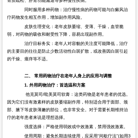
骨质疏松、肝肾功能减退等多种慢性疾病。
同时服用多种药物：治疗慢性病的药物可能与白癜风治
疗药物发生相互作用，增加副作用风险。
皮肤生理变化：老年皮肤萎缩、变薄、干燥，血管脆
弱，对药物的吸收和耐受性下降，容易出现副作用。
治疗目标务实：老年人对容貌的关注度可能降低，治疗
的主要目的往往是防止少数活动性白斑扩散，或改善因白斑引起
的干燥、瘙痒等不适。
二、 常用药物治疗在老年人身上的应用与调整
1. 外用药物治疗：首选温和方案
他克莫司/吡美莫司软膏：这类药物是老年患者的优选。
因为它们没有激素样的皮肤萎缩副作用，特别适合用于面部、颈
部、腋下等皮肤薄嫩的部位，也非常安全。对于需要长期维持治
疗的老年患者来说是理想选择。
强度选择：严格使用弱效或中效激素，禁用强效激素。
使用周期：避免长期连续使用，应采用“间歇疗法”(如用3