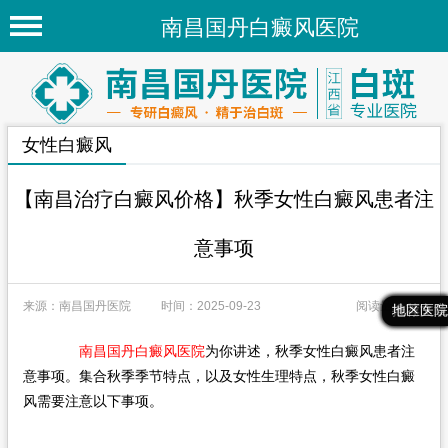
南昌国丹白癜风医院
首页
医院简介
女性白癜风
医院新闻
专家团队
【南昌治疗白癜风价格】秋季女性白癜风患者注
先进技术
意事项
疾病百科
来源：南昌国丹医院
时间：2025-09-23
阅读量：144
白癜风常识
最新文章
热门文章
推荐文章
地区医院
白癜风人群
南昌国丹白癜风医院
为你讲述，秋季女性白癜风患者注
意事项。集合秋季季节特点，以及女性生理特点，秋季女性白癜
白癜风部位
风需要注意以下事项。
地区医院