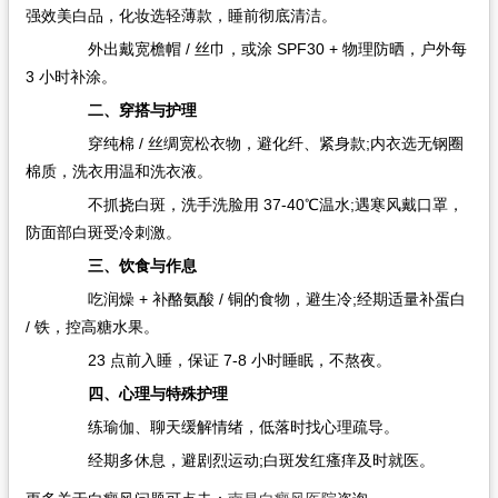
强效美白品，化妆选轻薄款，睡前彻底清洁。
外出戴宽檐帽 / 丝巾，或涂 SPF30 + 物理防晒，户外每
3 小时补涂。
二、穿搭与护理
穿纯棉 / 丝绸宽松衣物，避化纤、紧身款;内衣选无钢圈
棉质，洗衣用温和洗衣液。
不抓挠白斑，洗手洗脸用 37-40℃温水;遇寒风戴口罩，
防面部白斑受冷刺激。
三、饮食与作息
吃润燥 + 补酪氨酸 / 铜的食物，避生冷;经期适量补蛋白
/ 铁，控高糖水果。
23 点前入睡，保证 7-8 小时睡眠，不熬夜。
四、心理与特殊护理
练瑜伽、聊天缓解情绪，低落时找心理疏导。
经期多休息，避剧烈运动;白斑发红瘙痒及时就医。