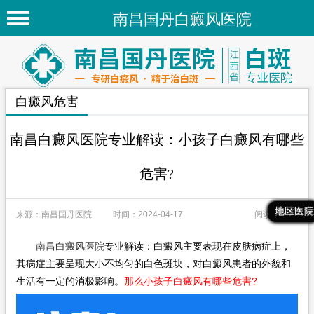
南昌国丹白癜风医院
首页
医院简介
白癜风危害
医院新闻
专家团队
南昌白癜风医院专业解读：小孩子白癜风有哪些
先进技术
危害?
疾病百科
最新文章
热门文章
推荐文章
地区医院
来源：南昌国丹医院
时间：2024-04-17
阅读量：84
白癜风常识
白癜风人群
南昌白癜风医院
专业解读：白癜风主要表现在皮肤病症上，
其病症主要呈现大小不均匀的白色斑块，对白癜风患者的外貌和
白癜风部位
生活有一定的消极影响。
那么小孩子白癜风有哪些危害?
地区医院