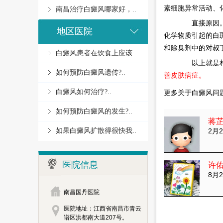
素细胞异常活动、
南昌治疗白癜风哪家好，..
直接原因。继
地区医院
化学物质引起的白
和除臭剂中的对叔
白癜风患者在饮食上应该..
以上就是相
如何预防白癜风遗传?..
善皮肤病症。
白癜风如何治疗?..
更多关于白癜风问
如何预防白癜风的发生?..
蒋
如果白癜风扩散得很快我..
2月2
医院信息
许
8月2
南昌国丹医院
医院地址：江西省南昌市青云
谱区洪都南大道207号。