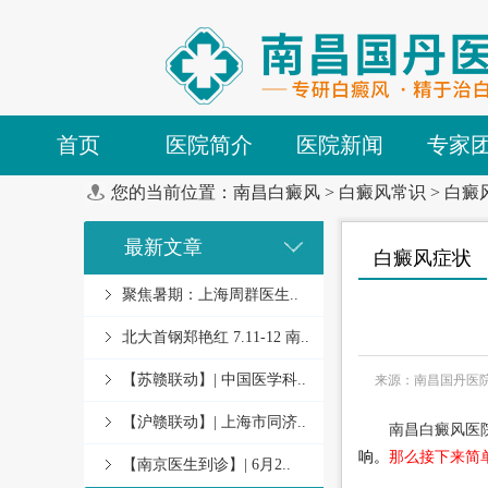
首页
医院简介
医院新闻
专家
您的当前位置：
南昌白癜风
>
白癜风常识
>
白癜
最新文章
白癜风症状
聚焦暑期：上海周群医生..
北大首钢郑艳红 7.11-12 南..
【苏赣联动】| 中国医学科..
来源：南昌国丹医
【沪赣联动】| 上海市同济..
南昌白癜风医
响。
那么接下来简
【南京医生到诊】| 6月2..