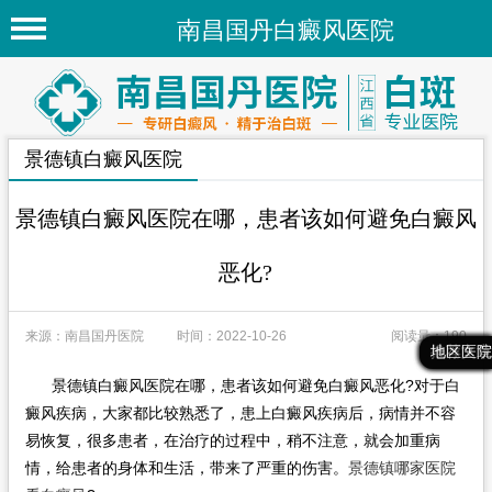
南昌国丹白癜风医院
首页
医院简介
景德镇白癜风医院
医院新闻
专家团队
景德镇白癜风医院在哪，患者该如何避免白癜风
先进技术
恶化?
疾病百科
来源：南昌国丹医院
时间：2022-10-26
阅读量：190
白癜风常识
最新文章
热门文章
推荐文章
地区医院
白癜风人群
景德镇白癜风医院在哪，患者该如何避免白癜风恶化?对于白
癜风疾病，大家都比较熟悉了，患上白癜风疾病后，病情并不容
白癜风部位
易恢复，很多患者，在治疗的过程中，稍不注意，就会加重病
情，给患者的身体和生活，带来了严重的伤害。
景德镇哪家医院
地区医院