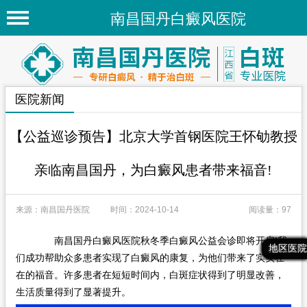
南昌国丹白癜风医院
首页
医院简介
医院新闻
医院新闻
专家团队
【公益巡诊预告】北京大学首钢医院王怀劬教授
先进技术
亲临南昌国丹，为白癜风患者带来福音!
疾病百科
来源：南昌国丹医院
时间：2024-10-14
阅读量：97
白癜风常识
白癜风人群
南昌国丹白癜风医院秋冬季白癜风公益会诊即将开启!我
最新文章
热门文章
推荐文章
地区医院
们成功帮助众多患者实现了白癜风的康复，为他们带来了实实在
白癜风部位
在的福音。许多患者在短短时间内，白斑症状得到了明显改善，
生活质量得到了显著提升。
地区医院