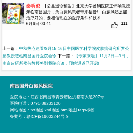
秦听俊
: 【公益巡诊预告】北京大学首钢医院王怀劬教授
亲临南昌国丹，为白癜风患者带来福音!
，白癜风还是能
治疗好的，要相信现在的医疗条件和技术
111
6月6日 03:41
上一篇：
中秋热点速看!9月15-16日中国医学科学院皮肤病研究所罗公
超教授莅临南昌国丹医院会诊
下一篇：
【专家来啦】11月2日—3日，
南京皮研所侯伟教授将到我院会诊，预约通道已开启!
南昌国丹白癜风医院
医院地址：
江西省南昌市青云谱区洪都南大道207号
医院电话：
0791-88233120
网站地图：
txt地图
xml地图
html地图
tags标签
备案号：
赣ICP备19003244号-9