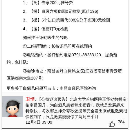
1、【免】专家200元挂号费
2、【援】白斑六项病因0元检测(原价196)
3、【援】5个进口第四代308准分子光斑0元检测
4、【援】伍德灯0元检测
如何挂王怀劬医生的号呢
①二维码预约：长按识码即可在线预约
②电话预约：拨打预约电话0791-88233120，提前预
约，免排队;
③会诊地址：南昌国丹白癜风医院(江西省南昌市青云谱
区洪都南大道207号)
更多关于白癜风问题可点击：
南昌白癜风医院
咨询
卫惜
: 【公益巡诊预告】北京大学首钢医院王怀劬教授亲
临南昌国丹，为白癜风患者带来福音!
，我就是发展起来
特别快，每次都是挣分夺秒还没等完全发出来就服激素很
快控制了，只是激素慢慢停了两到三个月
784
12月4日 09:09