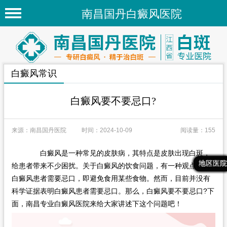
南昌国丹白癜风医院
首页
医院简介
白癜风常识
医院新闻
专家团队
白癜风要不要忌口?
先进技术
来源：南昌国丹医院
时间：2024-10-09
阅读量：155
疾病百科
白癜风是一种常见的皮肤病，其特点是皮肤出现白斑，
白癜风常识
最新文章
热门文章
推荐文章
地区医院
给患者带来不少困扰。关于白癜风的饮食问题，有一种观点认为
白癜风人群
白癜风患者需要忌口，即避免食用某些食物。然而，目前并没有
科学证据表明白癜风患者需要忌口。那么，白癜风要不要忌口?下
白癜风部位
面，南昌专业白癜风医院来给大家讲述下这个问题吧！
地区医院