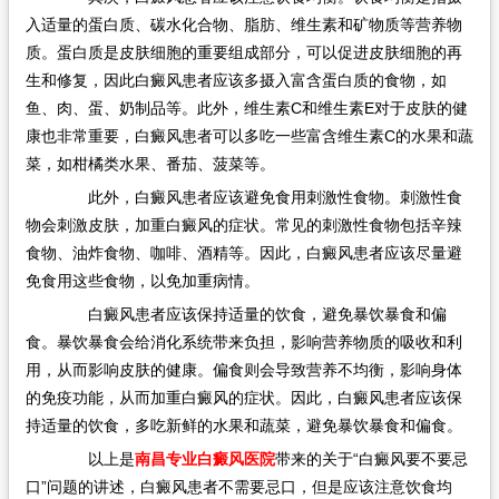
入适量的蛋白质、碳水化合物、脂肪、维生素和矿物质等营养物
质。蛋白质是皮肤细胞的重要组成部分，可以促进皮肤细胞的再
生和修复，因此白癜风患者应该多摄入富含蛋白质的食物，如
鱼、肉、蛋、奶制品等。此外，维生素C和维生素E对于皮肤的健
康也非常重要，白癜风患者可以多吃一些富含维生素C的水果和蔬
菜，如柑橘类水果、番茄、菠菜等。
此外，白癜风患者应该避免食用刺激性食物。刺激性食
物会刺激皮肤，加重白癜风的症状。常见的刺激性食物包括辛辣
食物、油炸食物、咖啡、酒精等。因此，白癜风患者应该尽量避
免食用这些食物，以免加重病情。
白癜风患者应该保持适量的饮食，避免暴饮暴食和偏
食。暴饮暴食会给消化系统带来负担，影响营养物质的吸收和利
用，从而影响皮肤的健康。偏食则会导致营养不均衡，影响身体
的免疫功能，从而加重白癜风的症状。因此，白癜风患者应该保
持适量的饮食，多吃新鲜的水果和蔬菜，避免暴饮暴食和偏食。
以上是
南昌专业白癜风医院
带来的关于“白癜风要不要忌
口”问题的讲述，白癜风患者不需要忌口，但是应该注意饮食均