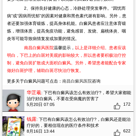
2、保持良好健康的心态，冷静处理突发事件。“因忧而
病”或“因病而忧郁”的因素对健康和黑色素代谢有影响。另外，患
者还要加强体育锻炼，提高身体机能。白癜风患者应注意体育锻
炼，增强体质，提高免疫功能，避免感冒、发烧、扁桃体炎、咽
炎等可能导致病情复发或加重的情况。
南昌白癜风医院
温馨提示，
以上是详细介绍。患者应该
明白，下巴上的白斑对美观的影响较大，所以患者要积极治疗控
制，避免白斑扩散成大面积白癜风。另外，希望患者能配合专家
做好白斑护理，辅助白斑尽快治疗恢复。
更多关于白癜风问题可点击：
南昌白癜风医院
咨询
华芷羲
: 下巴有白癜风该怎么有效治疗?
，希望大家都能
治疗好白癜风，不要在受病魔的苦害了
172
5月20日 07:05
钱露
: 下巴有白癜风该怎么有效治疗?
，白癜风还是能治
疗好的，要相信现在的医疗条件和技术
622
8月16日 13:44