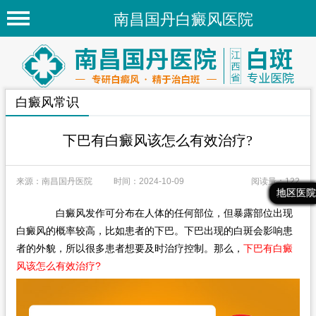
南昌国丹白癜风医院
首页
医院简介
白癜风常识
医院新闻
专家团队
下巴有白癜风该怎么有效治疗?
先进技术
来源：南昌国丹医院
时间：2024-10-09
阅读量：122
疾病百科
最新文章
热门文章
推荐文章
地区医院
白癜风发作可分布在人体的任何部位，但暴露部位出现
白癜风常识
白癜风的概率较高，比如患者的下巴。下巴出现的白斑会影响患
白癜风人群
者的外貌，所以很多患者想要及时治疗控制。那么，
下巴有白癜
风该怎么有效治疗?
白癜风部位
地区医院