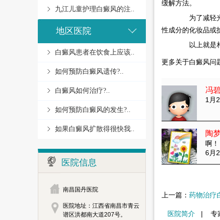
缓解方法。
九江儿童护理白癜风的注..
为了减轻光照
地区医院
性成分的化妆品或
以上就是相
白癜风患者在饮食上应该..
更多关于白癜风问
如何预防白癜风遗传?..
冯
白癜风如何治疗?..
1月2
如何预防白癜风的发生?..
如果白癜风扩散得很快我..
陶
啊！
6月2
医院信息
南昌国丹医院
上一篇：
药物治疗
医院地址：江西省南昌市青云
医院简介
|
专
谱区洪都南大道207号。