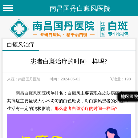
南昌国丹白癜风医院
首页
医院简介
白癜风治疗
医院新闻
专家团队
患者白斑治疗的时间一样吗?
先进技术
来源：南昌国丹医院
时间：2024-05-02
阅读量：198
疾病百科
南昌白癜风医院
榜单排名：白癜风主要表现在皮肤病症上，
白癜风常识
最新文章
热门文章
推荐文章
地区医院
其病症主要呈现大小不均匀的白色斑块，对白癜风患者的外貌和
白癜风人群
生活有一定的消极影响。
那么患者白斑治疗的时间一样吗?
白癜风部位
地区医院