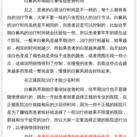
白癜风早期能尽量缩短改善时间
总之，患者的白斑治疗时间是不一样的，每个人都有各
自的治疗节奏，大家不要一味的只依照别人的治疗方法。白癜风
的治疗时间虽然是不相同的，但患者还是可以控制的，比如在早
期白癜风的治疗时间就会比较短一些。所以患者要牢牢的抓住这
个阶段。一般来白癜风是越早期治疗，治疗的疗程越短，效果越
好，相应的时间就越少。而如果患者的白斑越来越黑，由开始的
淡白色变成了褐色就是类似于皮肤的颜色，或者周围出现一些小
点，这就说明病情得到了控制，在慢慢的改善。后面这些点会越
来越多而形成一整块皮肤，慢慢的白癜风就会好转起来。
在正规医院治疗才能少花时间
白癜风早期能尽量缩短改善时间，但早期治疗也不是随
随便便就行的，因此一开始患者就要选择正规的专业的医院，在
正规医院治疗就能相应的少花些时间，因为一些不正规的医院只
是为了赚钱而患者恰好就选择了一些治疗的效果不明显的医院，
那就相当于徒劳的治疗。所以大家一定要选择正规的医院进行治
疗，以便病情得到好转。
总结：
患者应该保持健康的饮食和规律的作息，不要过