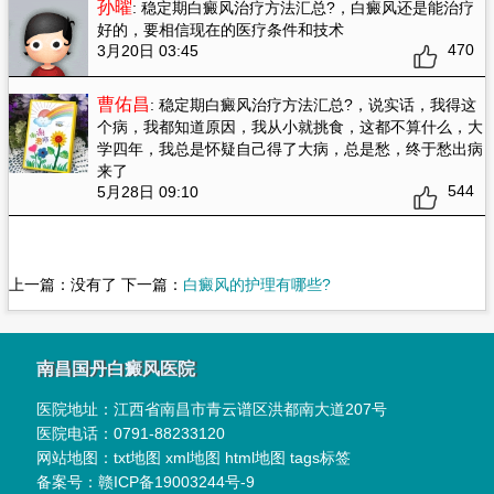
孙曜
: 稳定期白癜风治疗方法汇总?
，白癜风还是能治疗
好的，要相信现在的医疗条件和技术
470
3月20日 03:45
曹佑昌
: 稳定期白癜风治疗方法汇总?
，说实话，我得这
个病，我都知道原因，我从小就挑食，这都不算什么，大
学四年，我总是怀疑自己得了大病，总是愁，终于愁出病
来了
544
5月28日 09:10
上一篇：没有了 下一篇：
白癜风的护理有哪些?
南昌国丹白癜风医院
医院地址：
江西省南昌市青云谱区洪都南大道207号
医院电话：
0791-88233120
网站地图：
txt地图
xml地图
html地图
tags标签
备案号：
赣ICP备19003244号-9