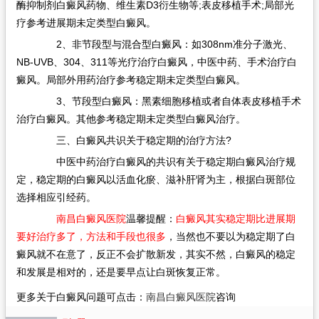
酶抑制剂白癜风药物、维生素D3衍生物等;表皮移植手术;局部光
疗参考进展期未定类型白癜风。
2、非节段型与混合型白癜风：如308nm准分子激光、
NB-UVB、304、311等光疗治疗白癜风，中医中药、手术治疗白
癜风。局部外用药治疗参考稳定期未定类型白癜风。
3、节段型白癜风：黑素细胞移植或者自体表皮移植手术
治疗白癜风。其他参考稳定期未定类型白癜风治疗。
三、白癜风共识关于稳定期的治疗方法?
中医中药治疗白癜风的共识有关于稳定期白癜风治疗规
定，稳定期的白癜风以活血化瘀、滋补肝肾为主，根据白斑部位
选择相应引经药。
南昌白癜风医院
温馨提醒：
白癜风其实稳定期比进展期
要好治疗多了，方法和手段也很多
，当然也不要以为稳定期了白
癜风就不在意了，反正不会扩散新发，其实不然，白癜风的稳定
和发展是相对的，还是要早点让白斑恢复正常。
更多关于白癜风问题可点击：
南昌白癜风医院
咨询