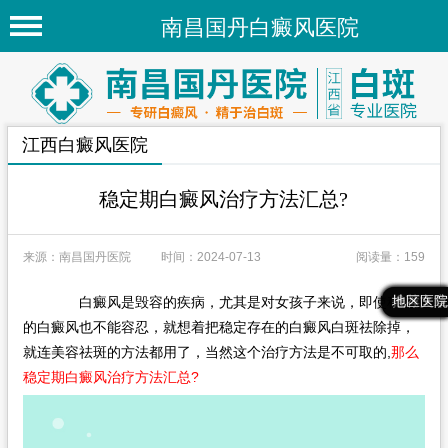
南昌国丹白癜风医院
首页
医院简介
江西白癜风医院
医院新闻
专家团队
稳定期白癜风治疗方法汇总?
先进技术
来源：南昌国丹医院
时间：2024-07-13
阅读量：159
疾病百科
白癜风是毁容的疾病，尤其是对女孩子来说，即使稳定
最新文章
热门文章
推荐文章
地区医院
白癜风常识
的白癜风也不能容忍，就想着把稳定存在的白癜风白斑祛除掉，
白癜风人群
就连美容祛斑的方法都用了，当然这个治疗方法是不可取的,
那么
稳定期白癜风治疗方法汇总?
白癜风部位
地区医院