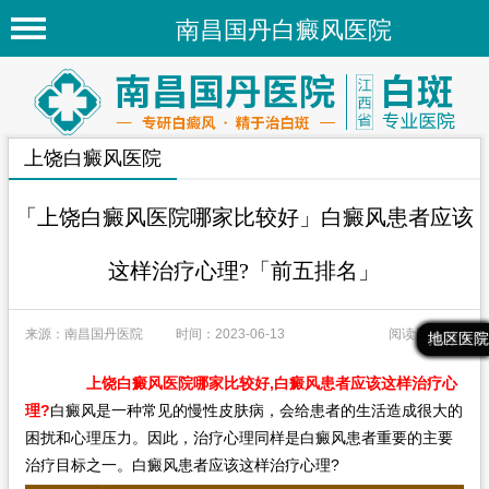
南昌国丹白癜风医院
首页
医院简介
上饶白癜风医院
医院新闻
专家团队
「上饶白癜风医院哪家比较好」白癜风患者应该
先进技术
这样治疗心理?「前五排名」
疾病百科
来源：南昌国丹医院
时间：2023-06-13
阅读量：160
白癜风常识
最新文章
热门文章
推荐文章
地区医院
白癜风人群
上饶白癜风医院哪家比较好,白癜风患者应该这样治疗心
理?
白癜风是一种常见的慢性皮肤病，会给患者的生活造成很大的
白癜风部位
困扰和心理压力。因此，治疗心理同样是白癜风患者重要的主要
治疗目标之一。白癜风患者应该这样治疗心理?
地区医院