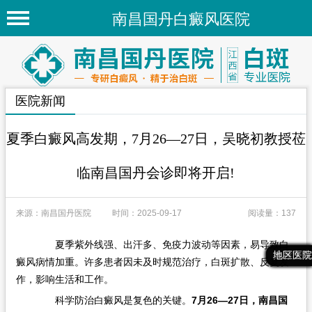
南昌国丹白癜风医院
首页
医院简介
医院新闻
医院新闻
专家团队
夏季白癜风高发期，7月26—27日，吴晓初教授莅
先进技术
临南昌国丹会诊即将开启!
疾病百科
来源：南昌国丹医院
时间：2025-09-17
阅读量：137
白癜风常识
白癜风人群
夏季紫外线强、出汗多、免疫力波动等因素，易导致白
最新文章
热门文章
推荐文章
地区医院
癜风病情加重。许多患者因未及时规范治疗，白斑扩散、反复发
白癜风部位
作，影响生活和工作。
地区医院
科学防治白癜风是复色的关键。
7月26—27日，南昌国