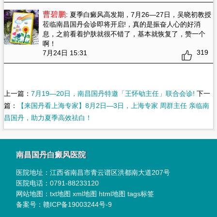
曹碧鹏
: 夏季白癜风高发期，7月26—27日，吴晓初教授
莅临南昌国丹会诊即将开启!
，真的是振奋人心的好消
息，之前看着护肤就很不错了，基本就恢复了，赞一个
啊！
319
7月24日 15:31
上一篇：
7月19—20日，南昌国丹特邀「王怀劬主任」联合会诊!
下一
篇：
【来国丹看上海专家】8月2日—3日，上海专家 周群主任 亲临南
昌国丹，助力夏季高效祛白！
南昌国丹白癜风医院
医院地址：
江西省南昌市青云谱区洪都南大道207号
医院电话：
0791-88233120
网站地图：
txt地图
xml地图
html地图
tags标签
备案号：
赣ICP备19003244号-9