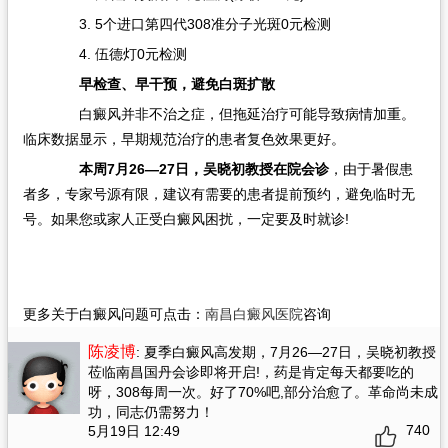
3. 5个进口第四代308准分子光斑0元检测
4. 伍德灯0元检测
早检查、早干预，避免白斑扩散
白癜风并非不治之症，但拖延治疗可能导致病情加重。
临床数据显示，早期规范治疗的患者复色效果更好。
本周7月26—27日，吴晓初教授在院会诊
，由于暑假患
者多，专家号源有限，建议有需要的患者提前预约，避免临时无
号。如果您或家人正受白癜风困扰，一定要及时就诊!
更多关于白癜风问题可点击：
南昌白癜风医院
咨询
陈凌博
: 夏季白癜风高发期，7月26—27日，吴晓初教授
莅临南昌国丹会诊即将开启!
，药是肯定每天都要吃的
呀，308每周一次。好了70%吧,部分治愈了。革命尚未成
功，同志仍需努力！
740
5月19日 12:49