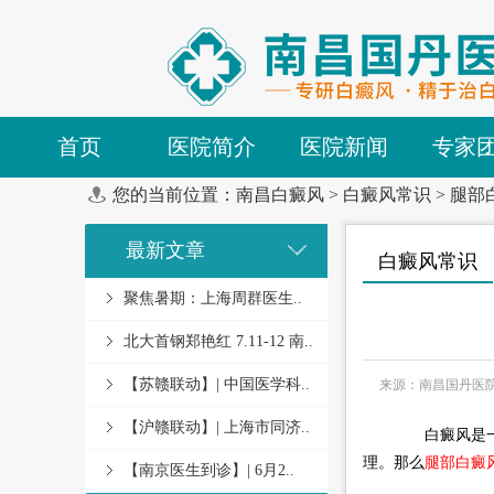
首页
医院简介
医院新闻
专家
您的当前位置：
南昌白癜风
>
白癜风常识
>
腿部
最新文章
白癜风常识
聚焦暑期：上海周群医生..
北大首钢郑艳红 7.11-12 南..
【苏赣联动】| 中国医学科..
来源：南昌国丹医
【沪赣联动】| 上海市同济..
白癜风是一种
理。那么
腿部白癜
【南京医生到诊】| 6月2..