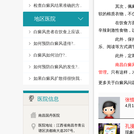
检查白癜风结果准确的方..
其次，佩戴舒
软的棉质衣物，不
地区医院
在饮食方面，
辛辣刺激性食物，
白癜风患者在饮食上应该..
此外，保持良
如何预防白癜风遗传?..
乐、阅读等方式调
白癜风如何治疗?..
此外，定期的
南昌白癜
如何预防白癜风的发生?..
管理
。只有这样，
如果白癜风扩散得很快我..
更多关于白癜风问
医院信息
张
4月1
南昌国丹医院
医院地址：江西省南昌市青云
孔
谱区洪都南大道207号。
现象