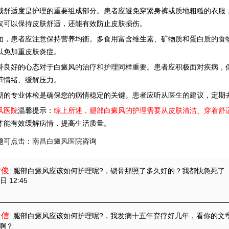
适度是护理的重要组成部分。患者应避免穿紧身裤或质地粗糙的衣服，
仅可以保持皮肤舒适，还能有效防止皮肤损伤。
患者应注意保持营养均衡。多食用富含维生素、矿物质和蛋白质的食物
以免加重皮肤炎症。
好的心态对于白癜风的治疗和护理同样重要。患者应积极面对疾病，保
节情绪、缓解压力。
专业体检是确保您的病情稳定的关键。患者应听从医生的建议，定期去
风医院
温馨提示：
综上所述，腿部白癜风的护理需要从皮肤清洁、穿着舒
才能有效缓解病情，提高生活质量。
题可点击：
南昌白癜风医院
咨询
惜俊
: 腿部白癜风应该如何护理呢?
，锁骨那照了多久好的？我都快急死了
日 12:45
漫信
: 腿部白癜风应该如何护理呢?
，我发病十五年弃疗好几年，看你的文
啊？